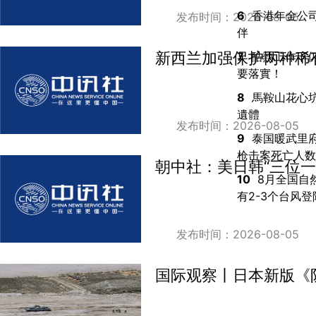
6
香港年金公
发布时间：2026-08-05
伴
新西兰加强保护两种稀
7
酷熱工作下
要落實！
8
馬鞍山花心
遺體
发布时间：2026-08-05
9
泰国暖武里
枪击案死亡人数
朝中社：美日韩“三位
10
8月全国自
有2-3个台风
发布时间：2026-08-05
国际观察丨日本新版《