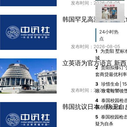
发布时间：2026-08-05
韩国罕见高温致19人死
24小时热
点
发布时间：2026-08-05
1
为贵阳 墅标
城
立英语为官方语言 新
2
贵阳拟修订“
套商贷最优利率
3
珍惜生命│1
发布时间：2026-08-05
敗 致電報警後
4
泰国校园枪击
韩国抗议日本《防卫白
藏在学校附近
5
泰国校园枪
疑为自杀