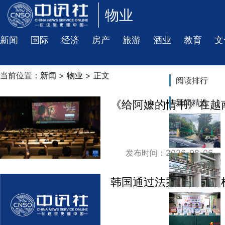
物业
新闻
国际
经济
房产
旅游
酒业
教育
文
当前位置：
新闻
>
物业
> 正文
阅读排行
新闻精选
《给阿嬷的情书》在越
发布时间：2026-08-06
韩国通过法案全面取消