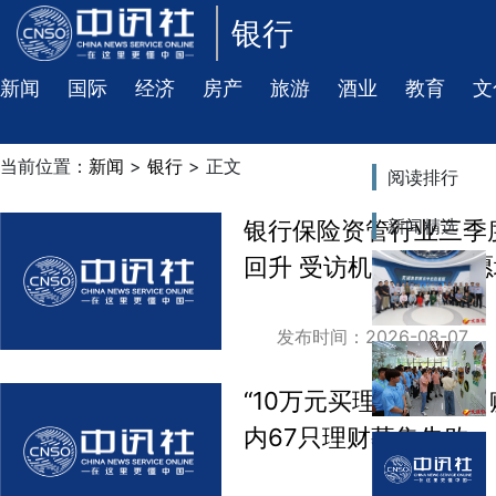
银行
新闻
国际
经济
房产
旅游
酒业
教育
文
当前位置：
新闻
>
银行
> 正文
阅读排行
新闻精选
银行保险资管行业三季
回升 受访机构配置意
发布时间：2026-08-07
“10万元买理财，9个月
内67只理财募集失败