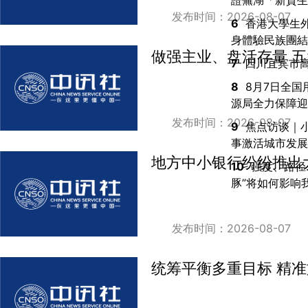
證蕪湖「新質生
发布时间：2026-08-07
6
香港大學生
身體驗民族團結
做强主业、盘活存量 五
7
四川宜宾市高
8
8月7日全国
源局全力保障迎
发布时间：2026-08-07
9
焦点访谈｜
事激活城市发展
地方中小银行纷纷推出
10
强度、路径
豚”将如何影响
发布时间：2026-08-07
统筹平衡多重目标 精