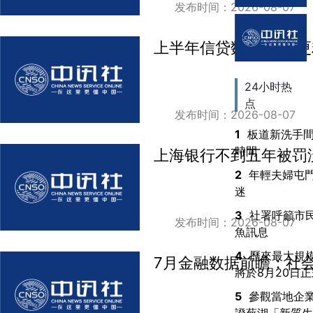
发布时间：2026-08-07
上半年信贷数据出炉 
24小时热
点
发布时间：2026-08-07
1
板道新洗手
時間
上海银行不到五年被罚没
2
年輕夫婦屯
迷
3
社署呼籲市
发布时间：2026-08-07
魚訊息
4
歷來最大規模
7月金融数据前瞻：社
將於8月20日
5
參觀當地企