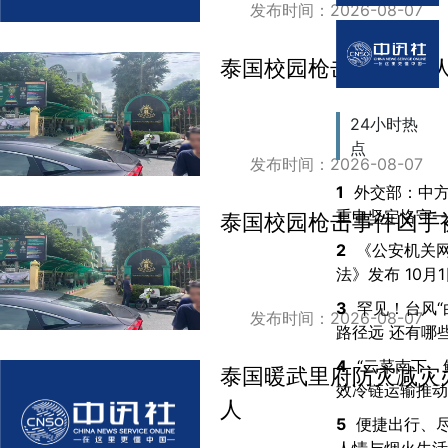
发布时间：2026-08-07
泰国校园枪击案已致2
24小时热
点
发布时间：2026-08-07
1
外交部：中
重申坚定恪守一
泰国校园枪击事件凶手
2
《公安机关
法》发布 10月
3
罕见！台风“
发布时间：2026-08-07
路径远 还有哪
4
“云菜南下、
泰国暖武里府防灾减灾
效冷链运输推动
人
5
便捷出行、