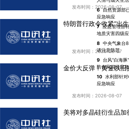
人情与烟火生活
发布时间：2026-08-07
6
自然资源部
应急响应
特朗普行政令收紧“出生公
7
应急管理部
地质灾害四级应
8
中央气象台8
请注意防范
发布时间：2026-08-07
9
台风“白海豚
防台风四级应急
金价大反弹！黄金以旧
10
水利部针对
应急响应
发布时间：2026-08-07
美将对多晶硅衍生品加