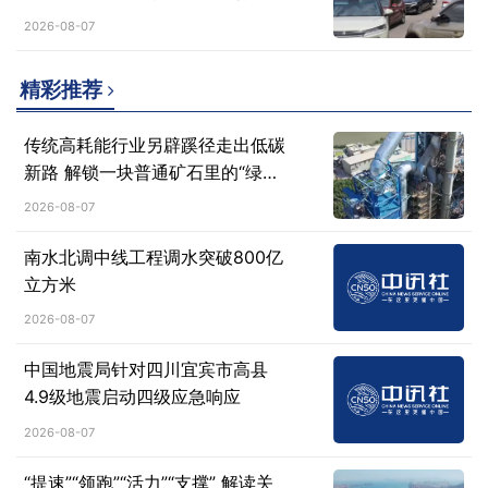
变焕发新活力
2026-08-07
精彩推荐
传统高耗能行业另辟蹊径走出低碳
新路 解锁一块普通矿石里的“绿色
密码”
2026-08-07
南水北调中线工程调水突破800亿
立方米
2026-08-07
中国地震局针对四川宜宾市高县
4.9级地震启动四级应急响应
2026-08-07
“提速”“领跑”“活力”“支撑” 解读关