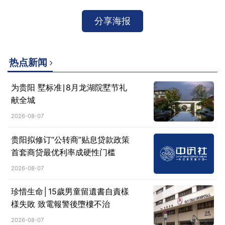
分享海报
热点新闻
为贵阳 墅标准∣8月龙湖院墅节礼
献全城
2026-08-07
贵阳拟修订“公转商”贴息贷款政策
首套商贷最优利率成硬性门槛
2026-08-07
珍惜生命│15歲男童留遺書自責樣
様失敗 致電報警後墮樓不治
2026-08-07