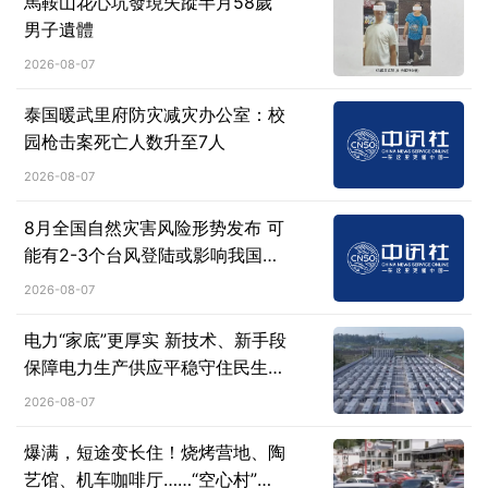
馬鞍山花心坑發現失蹤半月58歲
男子遺體
2026-08-07
泰国暖武里府防灾减灾办公室：校
园枪击案死亡人数升至7人
2026-08-07
8月全国自然灾害风险形势发布 可
能有2-3个台风登陆或影响我国沿
海地区
2026-08-07
电力“家底”更厚实 新技术、新手段
保障电力生产供应平稳守住民生用
电底线
2026-08-07
爆满，短途变长住！烧烤营地、陶
艺馆、机车咖啡厅……“空心村”蝶