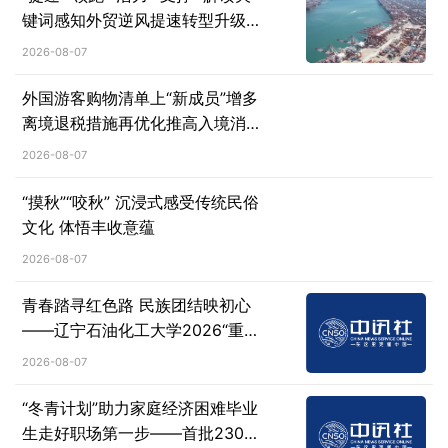
键词感知外贸逆风提速转型升级
的“新质爆发力”
2026-08-07
外国游客购物清单上“新成员”增多
离境退税措施再优化推高入境消费
热力
2026-08-07
“摸秋”“咬秋” 沉浸式感受传统民俗
文化 体悟丰收意蕴
2026-08-07
青春踏寻红色路 民族团结映初心
——辽宁石油化工大学2026“重走
长征路”实践团走进红光村
2026-08-07
“冬青计划”助力家庭经济困难毕业
生走好职场第一步——首批2300