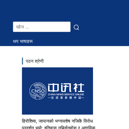
थप भाषाहरू
पठन श्रेणी
हिरोशिमा, जापानको भग्नावशेष नजिकै विरोध
प्रदर्शन भयो: इतिहास नबिर्सनुहोस् र आणविक