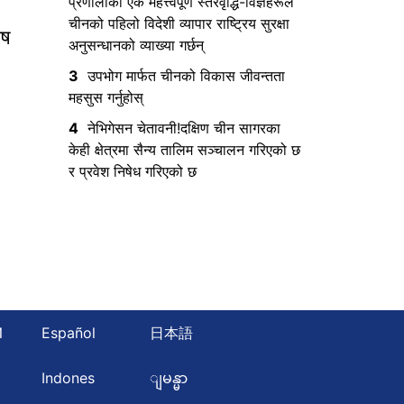
प्रणालीको एक महत्त्वपूर्ण स्तरवृद्धि-विज्ञहरूले
चीनको पहिलो विदेशी व्यापार राष्ट्रिय सुरक्षा
ेष
अनुसन्धानको व्याख्या गर्छन्
3
उपभोग मार्फत चीनको विकास जीवन्तता
महसुस गर्नुहोस्
4
नेभिगेसन चेतावनी!दक्षिण चीन सागरका
केही क्षेत्रमा सैन्य तालिम सञ्चालन गरिएको छ
र प्रवेश निषेध गरिएको छ
Й
Español
日本語
ษ
Indones
ျမန္မာ