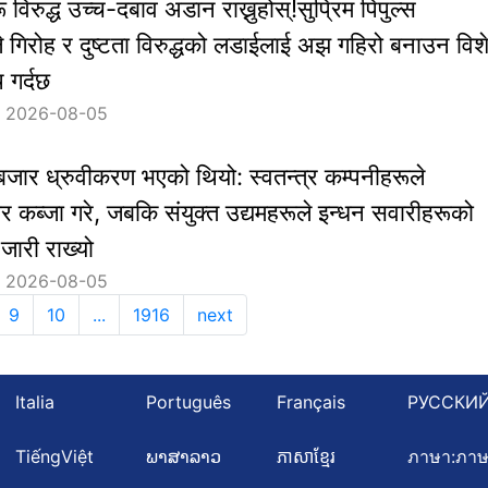
 विरुद्ध उच्च-दबाव अडान राख्नुहोस्!सुप्रिम पिपुल्स
ेटले गिरोह र दुष्टता विरुद्धको लडाईलाई अझ गहिरो बनाउन विश
 गर्दछ
：2026-08-05
जार ध्रुवीकरण भएको थियो: स्वतन्त्र कम्पनीहरूले
जार कब्जा गरे, जबकि संयुक्त उद्यमहरूले इन्धन सवारीहरूको
जारी राख्यो
：2026-08-05
9
10
...
1916
next
Italia
Português
Français
РУССКИ
TiếngViệt
ພາສາລາວ
ភាសាខ្មែរ
ภาษา:ภา