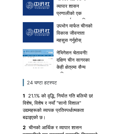
उद्यमहरूको व्यापक
व्यापार शासन
प्रतिस्पर्धात्मकता
प्रणालीको एक
बढाइएको छ।
महत्त्वपूर्ण स्तरवृद्धि-
उपभोग मार्फत चीनको
विज्ञहरूले चीनको
विकास जीवन्तता
पहिलो विदेशी व्यापार
महसुस गर्नुहोस्
राष्ट्रिय सुरक्षा
अनुसन्धानको व्याख्या
नेभिगेसन चेतावनी!
गर्छन्
दक्षिण चीन सागरका
केही क्षेत्रमा सैन्य
तालिम सञ्चालन
गरिएको छ र प्रवेश
24 घण्टा हटस्पट
निषेध गरिएको छ
1
21.1% को वृद्धि, निर्यात गति बलियो छ!
विशेष, विशेष र नयाँ "सानो विशाल"
उद्यमहरूको व्यापक प्रतिस्पर्धात्मकता
बढाइएको छ।
2
चीनको आर्थिक र व्यापार शासन