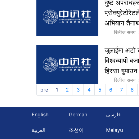
दुष्ट अपराधहरू
प्रोक्युरेटोर
अभियान तैनाथ
रिलीज समय
जुलाईमा अटो ब
विश्वव्यापी ब
हिस्सा गुमाउन 
रिलीज समय
pre
1
2
3
4
5
6
7
8
English
German
فارسی
العربية
조선어
Melayu