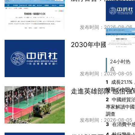
发布时间：2026-08-06
2030年中國基本形
24小时热
点
发布时间：2026-08-05
1
成長21.
特新「小​​
走進英雄部隊 感悟強
2
中國經貿
專家解讀中國
調查
发布时间：2026-08-05
3
在消費中
4
航行警告