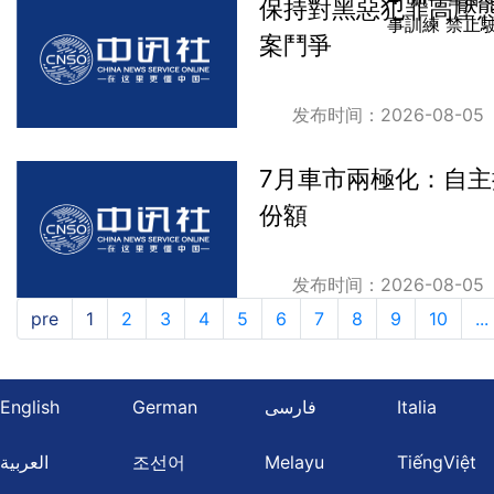
保持對黑惡犯罪高壓
事訓練 禁止
案鬥爭
发布时间：2026-08-05
7月車市兩極化：自
份額
发布时间：2026-08-05
pre
1
2
3
4
5
6
7
8
9
10
...
English
German
فارسی
Italia
العربية
조선어
Melayu
TiếngViệt