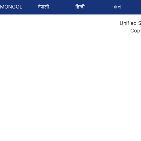
MONGOL
नेपाली
हिन्दी
বাংলা
Unified 
Cop