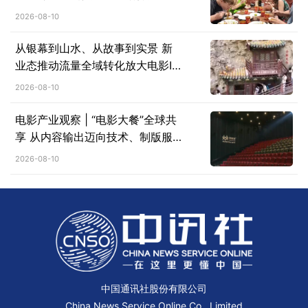
新空间
2026-08-10
从银幕到山水、从故事到实景 新
业态推动流量全域转化放大电影IP
溢出效应
2026-08-10
电影产业观察 | “电影大餐”全球共
享 从内容输出迈向技术、制版服
务、标准体系协同出海
2026-08-10
中国通讯社股份有限公司
China News Service Online Co., Limited