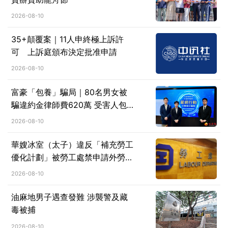
2026-08-10
35+顛覆案｜11人申終極上訴許
可 上訴庭頒布決定批准申請
2026-08-10
富豪「包養」騙局｜80名男女被
騙違約金律師費620萬 受害人包
括教師學生及醫護 8騙徒落網
2026-08-10
華嫂冰室（太子）違反「補充勞工
優化計劃」被勞工處禁申請外勞一
年
2026-08-10
油麻地男子遇查發難 涉襲警及藏
毒被捕
2026-08-10