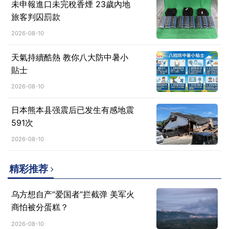
未申報進口未完稅香煙 23歲內地
旅客判囚罰款
2026-08-10
天氣持續酷熱 教你八大防中暑小
貼士
2026-08-10
日本熊本县强震后已发生有感地震
591次
2026-08-10
精彩推荐
乌方想自产“爱国者”拦截弹 美军火
商怕被分蛋糕？
2026-08-10