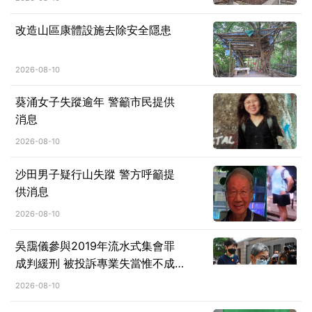
改造山區康體設施去除安全隱患
2026-08-10
葵涌女子失蹤逾年 警籲市民提供
消息
2026-08-10
沙田男子疑行山失蹤 警方呼籲提
供消息
2026-08-10
吳靄儀參與2019年流水式集會罪
成判緩刑 被投訴專業失當惟不成
立 大律師公會提覆核求推翻判決
2026-08-10