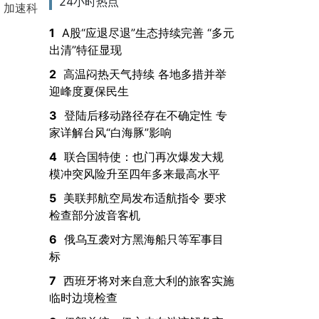
24小时热点
，加速科
1
A股“应退尽退”生态持续完善 “多元
出清”特征显现
2
高温闷热天气持续 各地多措并举
迎峰度夏保民生
3
登陆后移动路径存在不确定性 专
家详解台风“白海豚”影响
4
联合国特使：也门再次爆发大规
模冲突风险升至四年多来最高水平
5
美联邦航空局发布适航指令 要求
检查部分波音客机
6
俄乌互袭对方黑海船只等军事目
标
7
西班牙将对来自意大利的旅客实施
临时边境检查