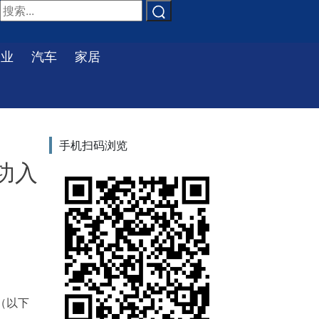
物业
汽车
家居
手机扫码浏览
功入
（以下