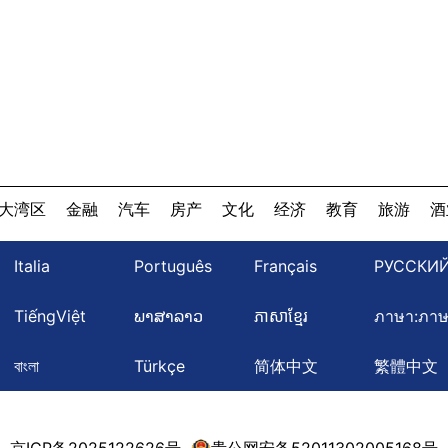
大湾区
金融
汽车
房产
文化
经济
教育
旅游
酒
Italia
Português
Français
РУССКИ
TiếngViệt
ພາສາລາວ
ភាសាខ្មែរ
ภาษา:ภา
বাংলা
Türkçe
简体中文
繁體中文
京ICP备2025122626号
贵公网安备52011302005168号