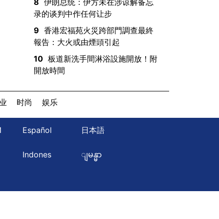
8
伊朗总统：伊方未在涉谅解备忘
录的谈判中作任何让步
9
香港宏福苑火災跨部門調查最終
報告：大火或由煙頭引起
10
板道新洗手間淋浴設施開放！附
開放時間
业
时尚
娱乐
Й
Español
日本語
ษ
Indones
ျမန္မာ