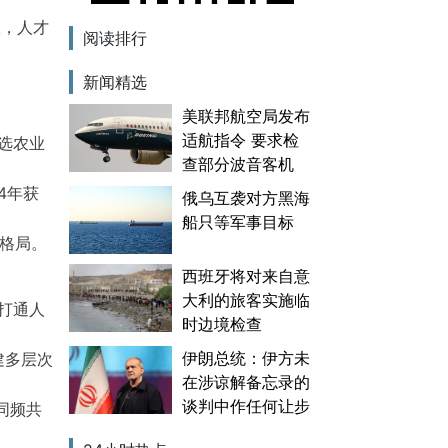
效，人才
阅读排行
新闻精选
美联邦航空局发布
适航指令 要求检
入选农业
查部分波音客机
4年获
俄乌互袭对方黑海
船只等军事目标
才格局。
西班牙将对来自意
大利的旅客实施临
打通人
时边境检查
伊朗总统：伊方未
建多层次
在涉谅解备忘录的
谈判中作任何让步
同频共