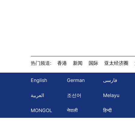
热门频道:
香港
新闻
国际
亚太经济圈
English
German
فارسی
العربية
조선어
Melayu
MONGOL
नेपाली
हिन्दी