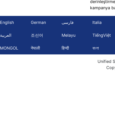
derinleştirme
kampanya ba
English
German
فارسی
Italia
العربية
조선어
Melayu
TiếngViệt
MONGOL
नेपाली
हिन्दी
বাংলা
Unified 
Cop