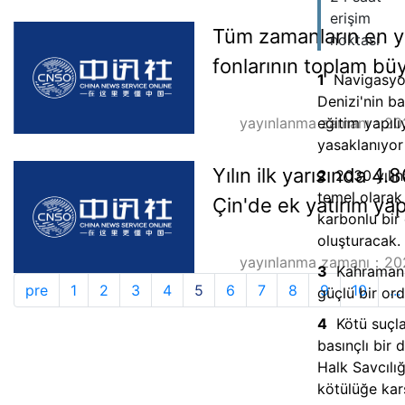
erişim
Tüm zamanların en y
noktası
fonlarının toplam bü
1
Navigasyo
Denizi'nin ba
yayınlanma zamanı：20
eğitim yapılı
yasaklanıyor
Yılın ilk yarısında 4
2
2030 yılın
temel olarak
Çin'de ek yatırım yap
karbonlu bir 
oluşturacak.
yayınlanma zamanı：20
3
Kahraman 
pre
1
2
3
4
5
6
7
8
9
10
...
güçlü bir or
4
Kötü suçl
basınçlı bir 
Halk Savcılığ
kötülüğe kar