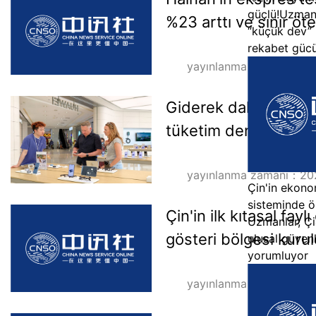
güçlü!Uzmanl
%23 arttı ve sınır öte
“küçük dev” 
rekabet gücü 
yayınlanma zamanı：20
Giderek daha fazla 
tüketim deneyimlerini
yayınlanma zamanı：20
Çin'in ekono
sisteminde ön
Çin'in ilk kıtasal fay
Uzmanlar, Çin
gösteri bölgesi kuru
ulusal güven
yorumluyor
yayınlanma zamanı：20