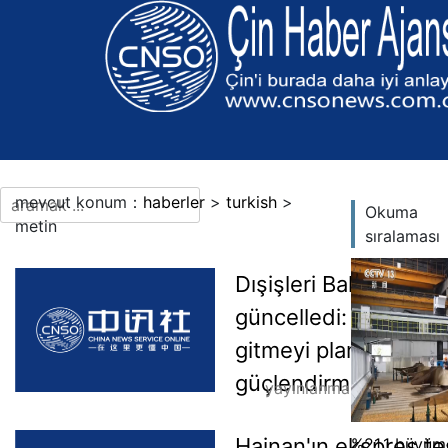
mevcut konum：
haberler
>
turkish
>
Okuma
metin
sıralaması
Daha fazla dil
Dışişleri Bakanlığı Ven
güncelledi: Venezuel
gitmeyi planlayan Çi
güçlendirmeli
yayınlanma zamanı：20
Hainan'ın ekspres tes
%21,1 büyüme