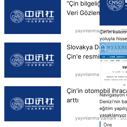
“Çin bilgeliği” yurtdı
Veri Gözlemi·Çin Hiz
yayınlanma zamanı：20
Çin'in kalkın
yoluyla hiss
Slovakya Devlet Başk
Çin'e resmi ziyarett
yayınlanma zamanı：20
Çin'in otomobil ihraca
Navigasyon u
arttı
Denizi'nin ba
eğitim yapılı
yasaklanıyor
yayınlanma zamanı：20
Öne