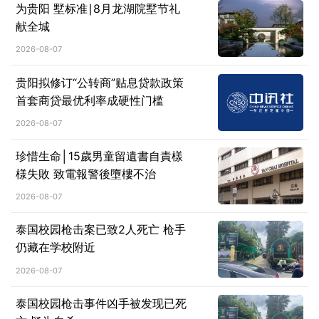
为贵阳 墅标准∣8月龙湖院墅节礼
献全城
2026-08-07
贵阳拟修订“公转商”贴息贷款政策
首套商贷最优利率成硬性门槛
2026-08-07
珍惜生命│15歲男童留遺書自責樣
様失敗 致電報警後墮樓不治
2026-08-07
泰国校园枪击案已致2人死亡 枪手
仍藏在学校附近
2026-08-07
泰国校园枪击事件凶手被发现已死