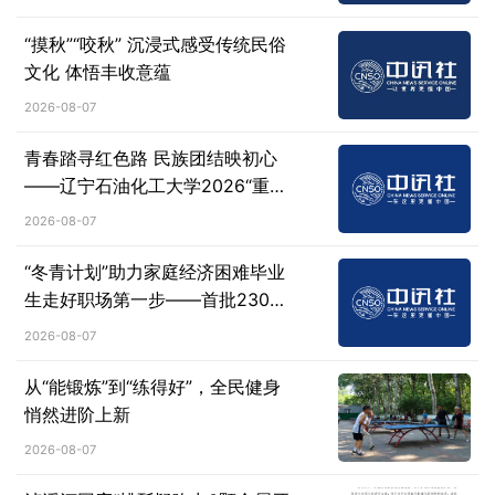
“摸秋”“咬秋” 沉浸式感受传统民俗
文化 体悟丰收意蕴
2026-08-07
青春踏寻红色路 民族团结映初心
——辽宁石油化工大学2026“重走
长征路”实践团走进红光村
2026-08-07
“冬青计划”助力家庭经济困难毕业
生走好职场第一步——首批2300
余名大学生受益于就业帮扶项目
2026-08-07
从“能锻炼”到“练得好”，全民健身
悄然进阶上新
2026-08-07