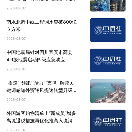
密码”
2026-08-07
南水北调中线工程调水突破800亿
立方米
2026-08-07
中国地震局针对四川宜宾市高县
4.9级地震启动四级应急响应
2026-08-07
“提速”“领跑”“活力”“支撑” 解读关
键词感知外贸逆风提速转型升级
的“新质爆发力”
2026-08-07
外国游客购物清单上“新成员”增多
离境退税措施再优化推高入境消费
热力
2026-08-07