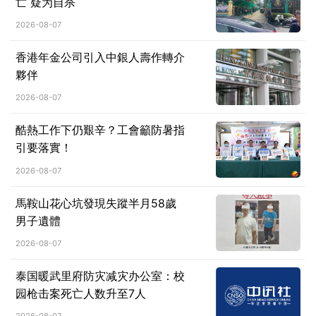
亡 疑为自杀
2026-08-07
香港年金公司引入中銀人壽作轉介
夥伴
2026-08-07
酷熱工作下仍艱辛？工會籲防暑指
引要落實！
2026-08-07
馬鞍山花心坑發現失蹤半月58歲
男子遺體
2026-08-07
泰国暖武里府防灾减灾办公室：校
园枪击案死亡人数升至7人