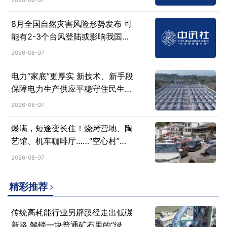
2026-08-07
8月全国自然灾害风险形势发布 可
能有2-3个台风登陆或影响我国沿
海地区
2026-08-07
电力“家底”更厚实 新技术、新手段
保障电力生产供应平稳守住民生用
电底线
2026-08-07
爆满，短途变长住！烧烤营地、陶
艺馆、机车咖啡厅……“空心村”蝶
变焕发新活力
2026-08-07
精彩推荐
传统高耗能行业另辟蹊径走出低碳
新路 解锁一块普通矿石里的“绿色