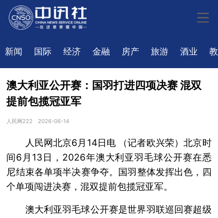
新闻
国际
经济
金融
房产
旅游
酒业
教
澳大利亚公开赛：国羽打进四项决赛 混双
提前包揽冠亚军
人民网222
2026-06-14
人民网北京6月14日电 （记者欧兴荣）北京时
间6月13日，2026年澳大利亚羽毛球公开赛在悉
尼结束各单项半决赛争夺。国羽整体发挥出色，四
个单项闯进决赛，混双提前包揽冠亚军。
澳大利亚羽毛球公开赛是世界羽联巡回赛超级