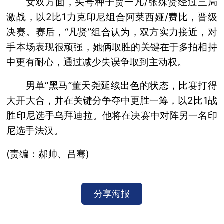
女双方面，头号种子贾一凡/张殊贤经过三局
激战，以2比1力克印尼组合阿莱西娅/费比，晋级
决赛。赛后，“凡贤”组合认为，双方实力接近，对
手本场表现很顽强，她俩取胜的关键在于多拍相持
中更有耐心，通过减少失误争取到主动权。
男单“黑马”董天尧延续出色的状态，比赛打得
大开大合，并在关键分争夺中更胜一筹，以2比1战
胜印尼选手乌拜迪拉。他将在决赛中对阵另一名印
尼选手法汉。
(责编：郝帅、吕骞)
分享海报