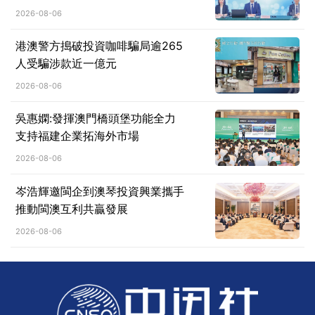
2026-08-06
港澳警方搗破投資咖啡騙局逾265
人受騙涉款近一億元
2026-08-06
吳惠嫻:發揮澳門橋頭堡功能全力
支持福建企業拓海外市場
2026-08-06
岑浩輝邀閩企到澳琴投資興業攜手
推動閩澳互利共贏發展
2026-08-06