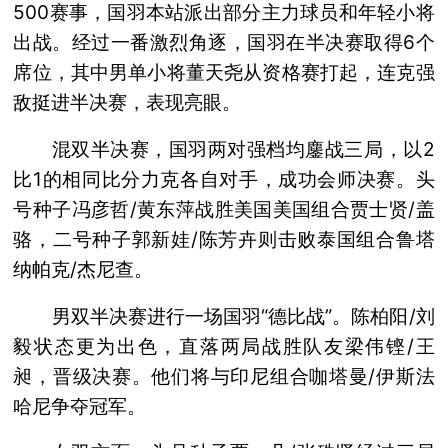
500赛事，国羽本站派出部分主力球员和年轻小将
出战。经过一番激烈角逐，国羽在半决赛取得6个
席位，其中男单小将董天尧从资格赛打起，连克强
敌挺进半决赛，表现亮眼。
混双半决赛，国羽两对强档均鏖战三局，以2
比1的相同比分力克各自对手，成功会师决赛。头
号种子冯彦哲/黄东萍战胜美国美国组合贾士贤/盖
骆，二号种子郭新娃/陈芳卉则击败泰国组合鲁塔
纳帕克/杰尼查。
男双半决赛进行一场国羽“德比战”。陈柏阳/刘
毅状态更为出色，直落两局战胜队友梁伟铿/王
昶，晋级决赛。他们将与印尼组合咖塔曼/伊斯法
哈尼争夺冠军。