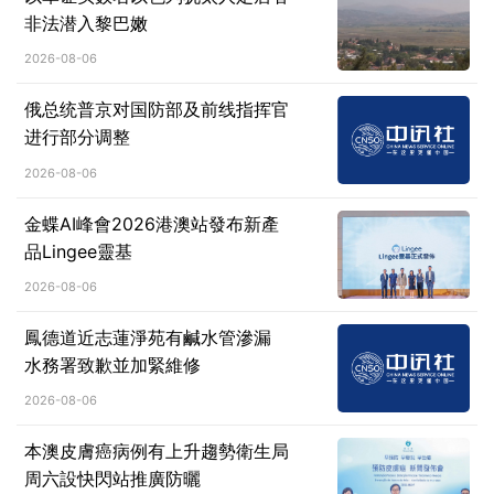
非法潜入黎巴嫩
2026-08-06
俄总统普京对国防部及前线指挥官
进行部分调整
2026-08-06
金蝶AI峰會2026港澳站發布新產
品Lingee靈基
2026-08-06
鳳德道近志蓮淨苑有鹹水管滲漏
水務署致歉並加緊維修
2026-08-06
本澳皮膚癌病例有上升趨勢衛生局
周六設快閃站推廣防曬