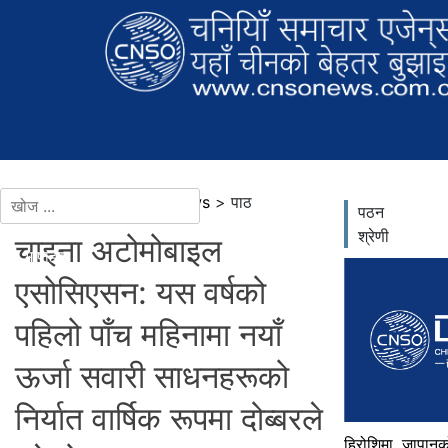
वर्तमान स्थान：समाचार >
news
> पाठ
पठन
श्रेणी
चाइना अटोमोबाइल
थप भाषाहरू
एसोसिएसन: यस वर्षको
पहिलो पाँच महिनामा नयाँ
ऊर्जा सवारी साधनहरूको
निर्यात वार्षिक रूपमा दोब्बरले
हिरोशिमा, जापानक