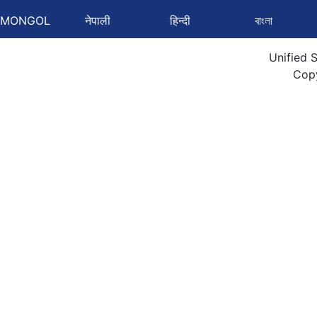
MONGOL
नेपाली
हिन्दी
বাংলা
Unified 
Cop